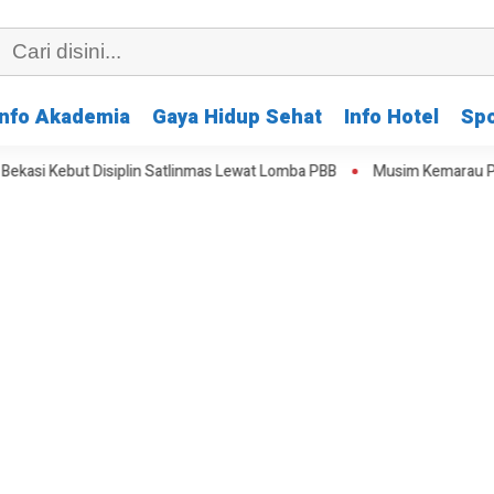
Info Akademia
Gaya Hidup Sehat
Info Hotel
Spo
t Disiplin Satlinmas Lewat Lomba PBB
Musim Kemarau Perparah Krisi