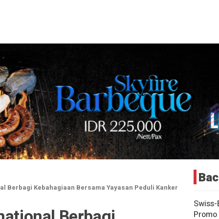
Bac
nal Berbagi Kebahagiaan Bersama Yayasan Peduli Kanker
Swiss-
national Berbagi
Promo 