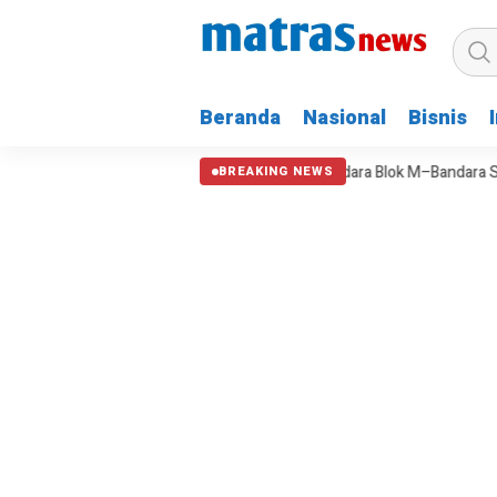
Beranda
Nasional
Bisnis
 Kepemimpinan
Tarif TransBandara Blok M–Bandara Soetta Ditetapka
BREAKING NEWS