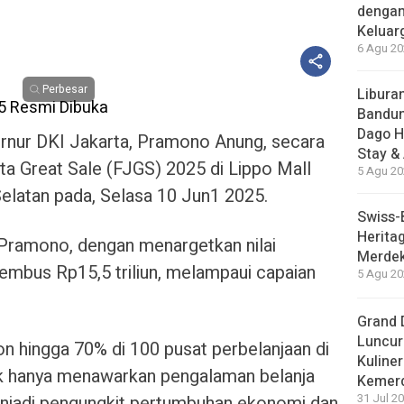
dengan
Keluar
6 Agu 20
Perbesar
Liburan
Bandun
Dago H
nur DKI Jakarta, Pramono Anung, secara
Stay &
a Great Sale (FJGS) 2025 di Lippo Mall
5 Agu 20
Selatan pada, Selasa 10 Jun1 2025.
Swiss-
Herita
 Pramono, dengan menargetkan nilai
Merdek
embus Rp15,5 triliun, melampaui capaian
5 Agu 20
Grand 
Luncur
 hingga 70% di 100 pusat perbelanjaan di
Kuliner
idak hanya menawarkan pengalaman belanja
Kemer
menjadi pengungkit pertumbuhan ekonomi dan
31 Jul 20