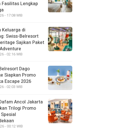
 Fasilitas Lengkap
ga
26 - 17:08 WIB
 Keluarga di
g: Swiss-Belresort
eritage Sajikan Paket
 Adventure
26 - 02:16 WIB
Belresort Dago
ge Siapkan Promo
a Escape 2026
26 - 02:03 WIB
Dafam Ancol Jakarta
kan Trilogi Promo
 Spesial
dekaan
26 - 00:12 WIB