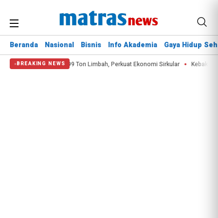
Beranda
Nasional
Bisnis
Info Akademia
Gaya Hidup Seh
n
KAI Kelola 2.997,99 Ton Limbah, Perkuat Ekonomi Sirkular
Kebakaran B
BREAKING NEWS