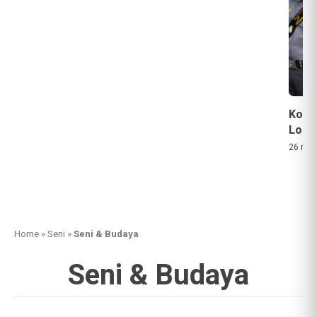
Kota 
Lomb
26 men
Home
»
Seni
»
Seni & Budaya
Seni & Budaya