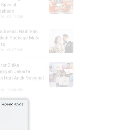
 Spesial
dekaan
26 - 00:12 WIB
88 Bekasi Hadirkan
ikah Package Mulai
uta
26 - 00:07 WIB
GranDhika
arsyah Jakarta
n Hari Anak Nasional
26 - 13:44 WIB