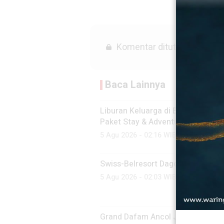
Komentar ditutup.
Baca Lainnya
Liburan Keluarga di Bandung: Swi
Paket Stay & Adventure
5 Agu 2026 - 02:16 WIB
Swiss-Belresort Dago Heritage S
5 Agu 2026 - 02:03 WIB
Grand Dafam Ancol Jakarta Luncur