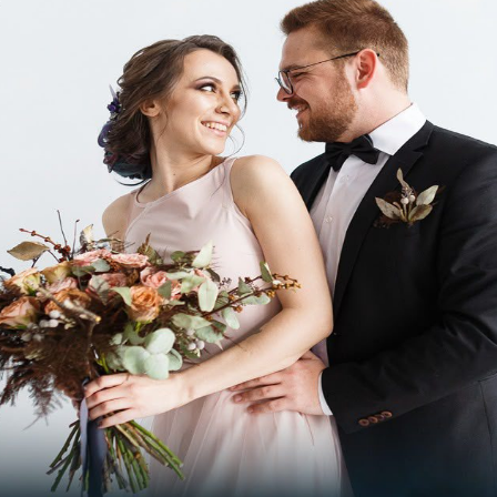
dapat dipesan secara pre-order maksimal 2
an.
berlaku sampai dengan 01 Februari 2022.
mlek saat ini masih di era pandemi, kami
odir permintaan para tamu khususnya
gkongagar tetap bisa merayakan momen
a tercinta tanpa harus pergi keluar
afam Signature Surabaya
Hampers