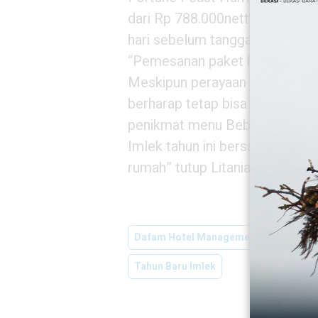
dari Rp 788.000nett/box, dan 
hari sebelum tanggal pengirim
“Pemesanan paket hampers ini 
Meskipun perayaan Tahun Baru I
berharap tetap bisa mengakom
penikmat menu Bebek ala Hon
Imlek tahun ini bersama keluarg
rumah” tutup Litania.
Dafam Hotel Management
Grand D
Tahun Baru Imlek