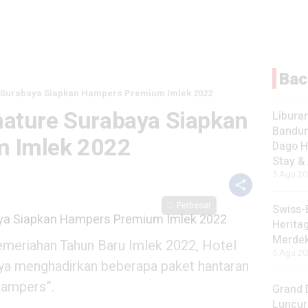
Bac
 Surabaya Siapkan Hampers Premium Imlek 2022
ature Surabaya Siapkan
Liburan
Bandun
 Imlek 2022
Dago H
Stay &
5 Agu 20
Perbesar
Swiss-
Herita
Merdek
eriahan Tahun Baru Imlek 2022, Hotel
5 Agu 20
ya menghadirkan beberapa paket hantaran
Hampers”.
Grand 
Luncur