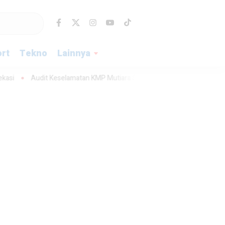
rt
Tekno
Lainnya
it Keselamatan KMP Mutiara Sentosa II Segera Digelar
Kali Bekasi