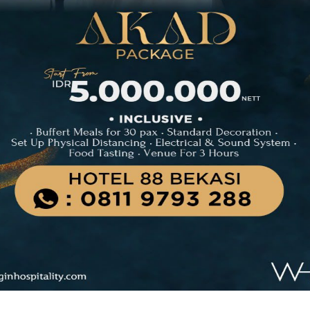
ss-Belresort Dago Heritage Sajikan
iapkan Promo Merdeka Escape 2026
kan Trilogi Promo Kuliner Spesial