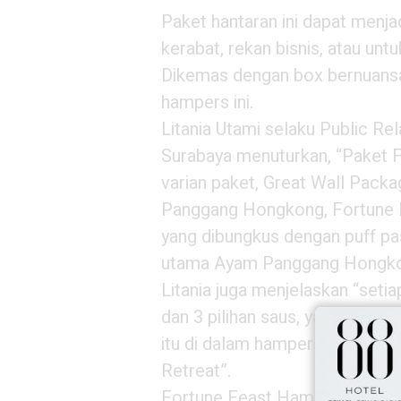
Paket hantaran ini dapat menjad
kerabat, rekan bisnis, atau unt
Dikemas dengan box bernuansa
hampers ini.
Litania Utami selaku Public R
Surabaya menuturkan, “Paket F
varian paket, Great Wall Pac
Panggang Hongkong, Fortune
yang dibungkus dengan puff p
utama Ayam Panggang Hongko
Litania juga menjelaskan “seti
dan 3 pilihan saus, yakni saus 
itu di dalam hampers ini suda
Retreat”.
Fortune Feast Hampers ini mem