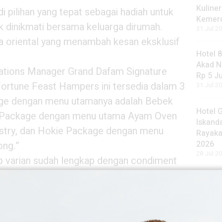
Kuliner
i pilihan yang tepat sebagai hadiah untuk
Kemer
uk dinikmati bersama keluarga dirumah.
31 Jul 20
 oriental yang menambah kesan eksklusif
Hotel 
Akad N
elations Manager Grand Dafam Signature
Rp 5 J
ortune Feast Hampers ini tersedia dalam 3
31 Jul 20
kage dengan menu utamanya adalah Bebek
Hotel 
 Package dengan menu utama Ayam Oven
Iskand
astry, dan Hokie Package dengan menu
Rayaka
2026
ng.”
28 Jul 20
ap varian sudah lengkap dengan condiment
plum, saus hoisin, dan sambal bawang. Selain
h termasuk 1 botol wine Penfolds Rawsons
iliki harga yang cukup terjangkau mulai