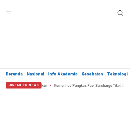
Beranda
Nasional
Info Akademia
Kesehatan
Teknologi
g Dikerahkan
Kemenhub Pangkas Fuel Surcharge Tiket Domestik Jadi Maksi
BREAKING NEWS