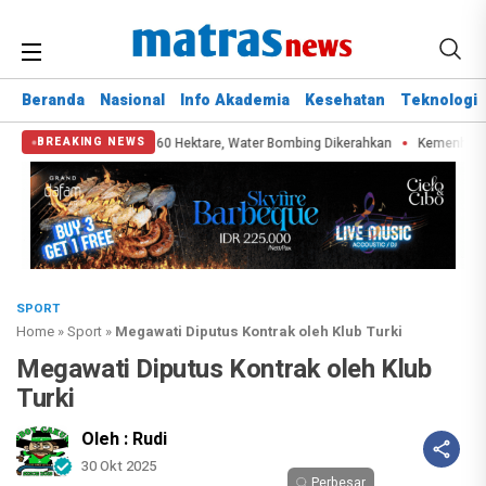
Beranda
Nasional
Info Akademia
Kesehatan
Teknologi
 Bromo Hanguskan 60 Hektare, Water Bombing Dikerahkan
Kemenhub Pangka
BREAKING NEWS
SPORT
Home
»
Sport
»
Megawati Diputus Kontrak oleh Klub Turki
Megawati Diputus Kontrak oleh Klub
Turki
Oleh : Rudi
30 Okt 2025
Perbesar