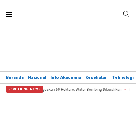
Beranda
Nasional
Info Akademia
Kesehatan
Teknologi
 Bromo Hanguskan 60 Hektare, Water Bombing Dikerahkan
Kemenhub Pangka
BREAKING NEWS