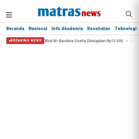
Beranda
Nasional
Info Akademia
Kesehatan
Teknologi
Tarif TransBandara Blok M–Bandara Soetta Ditetapkan Rp15.000
Produk Cami
BREAKING NEWS