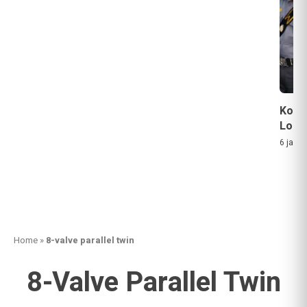
Kota 
Lomb
6 jam a
Home
»
8-valve parallel twin
8-Valve Parallel Twin