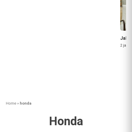
Jaka
2 jam a
Home
»
honda
Honda