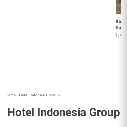
Komu
Suks
6 jam a
Home
»
Hotel Indonesia Group
Hotel Indonesia Group