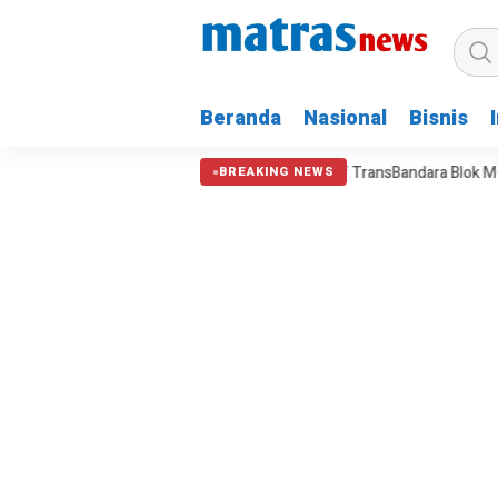
Beranda
Nasional
Bisnis
rta Ikuti Pelatihan Kepemimpinan
Tarif TransBandara Blok M–Band
BREAKING NEWS