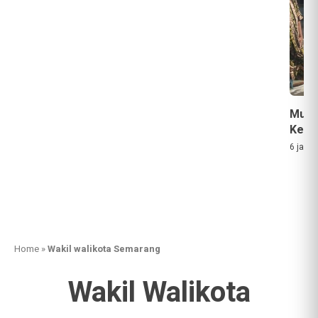
Musi
Keba
6 jam a
Home
»
Wakil walikota Semarang
Wakil Walikota