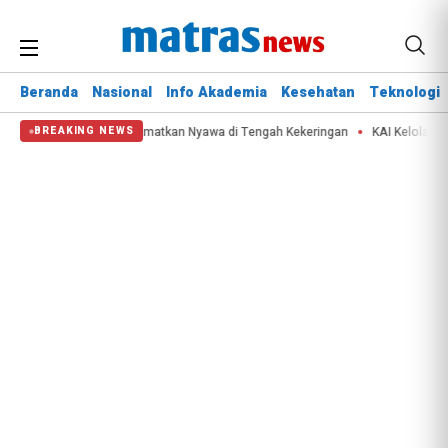
Beranda
Nasional
Info Akademia
Kesehatan
Teknologi
ala BNPB: Destana Selamatkan Nyawa di Tengah Kekeringan
KAI Kelola 2.99
BREAKING NEWS