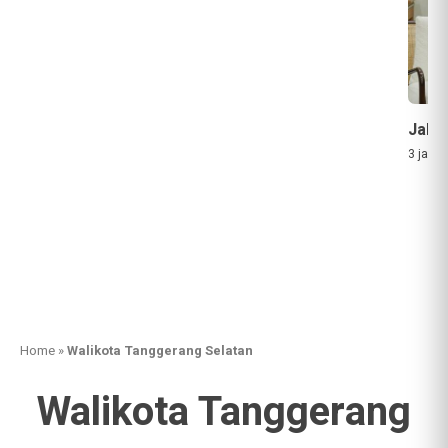
Jaka
3 jam a
Home
»
Walikota Tanggerang Selatan
Walikota Tanggerang