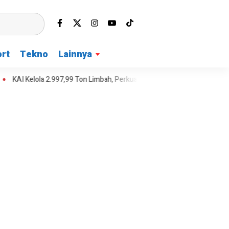
rt
Tekno
Lainnya
AI Kelola 2.997,99 Ton Limbah, Perkuat Ekonomi Sirkular
Teras Jati