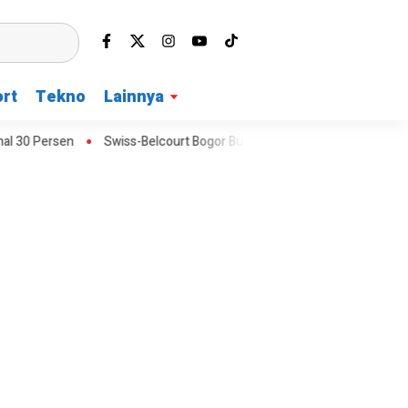
rt
Tekno
Lainnya
 Persen
Swiss-Belcourt Bogor Buka Promo Merdeka Escape dengan F