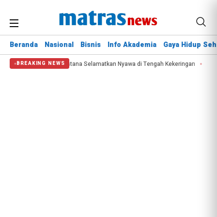
Beranda
Nasional
Bisnis
Info Akademia
Gaya Hidup Seh
ah
Kepala BNPB: Destana Selamatkan Nyawa di Tengah Kekeringan
KAI K
BREAKING NEWS