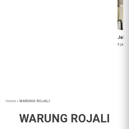
Jaka
5 jam a
Home
»
WARUNG ROJALI
WARUNG ROJALI