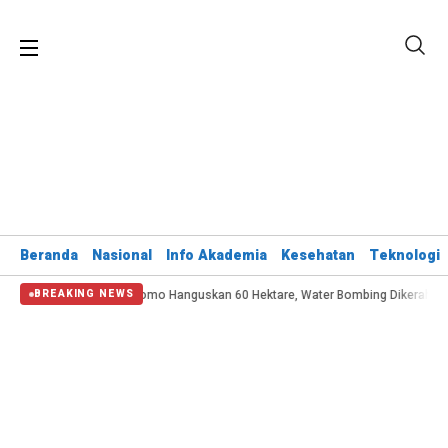
Beranda
Nasional
Info Akademia
Kesehatan
Teknologi
karan Bromo Hanguskan 60 Hektare, Water Bombing Dikerahkan
Kemenhub P
BREAKING NEWS