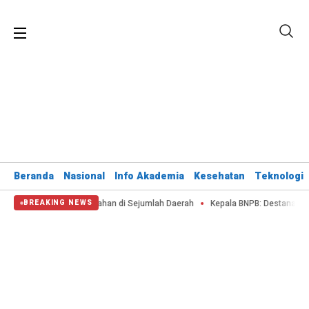
Beranda
Nasional
Info Akademia
Kesehatan
Teknologi
an Kebakaran Lahan di Sejumlah Daerah
Kepala BNPB: Destana Selamatkan N
BREAKING NEWS