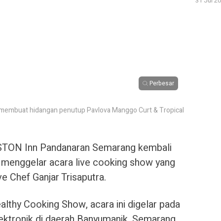
31 Jul 20
Perbesar
lam membuat hidangan penutup Pavlova Manggo Curt & Tropical
TON Inn Pandanaran Semarang kembali
menggelar acara live cooking show yang
e Chef Ganjar Trisaputra.
thy Cooking Show, acara ini digelar pada
elektronik di daerah Banyumanik, Semarang.