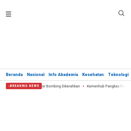
Beranda
Nasional
Info Akademia
Kesehatan
Teknologi
Hektare, Water Bombing Dikerahkan
Kemenhub Pangkas Fuel Surcharge Tike
BREAKING NEWS