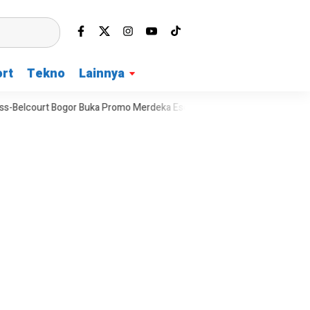
rt
Tekno
Lainnya
uka Promo Merdeka Escape dengan Fasilitas Lengkap Keluarga
Musi