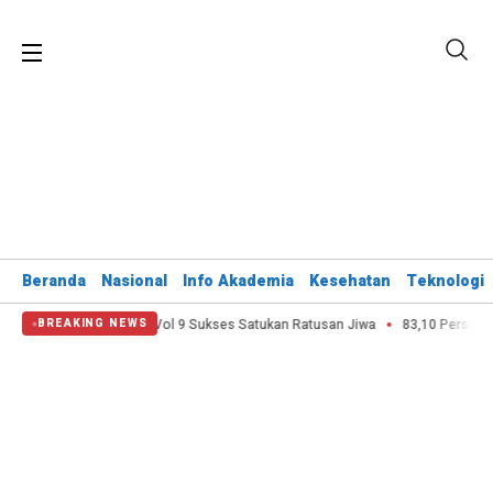
Beranda
Nasional
Info Akademia
Kesehatan
Teknologi
unung Kota Bekasi Vol 9 Sukses Satukan Ratusan Jiwa
83,10 Persen Pemud
BREAKING NEWS