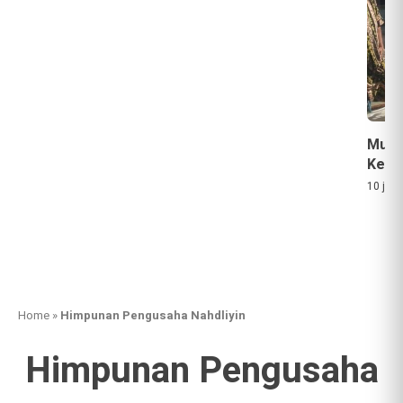
Musi
Keba
10 jam
Home
»
Himpunan Pengusaha Nahdliyin
Himpunan Pengusaha