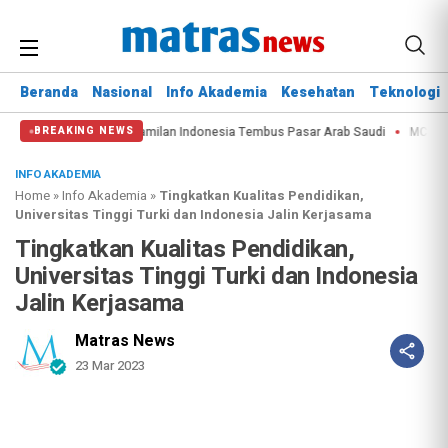
Beranda
Nasional
Info Akademia
Kesehatan
Teknologi
p15.000
Produk Camilan Indonesia Tembus Pasar Arab Saudi
MCSP-RBS: 
BREAKING NEWS
INFO AKADEMIA
Home
»
Info Akademia
»
Tingkatkan Kualitas Pendidikan,
Universitas Tinggi Turki dan Indonesia Jalin Kerjasama
Tingkatkan Kualitas Pendidikan,
Universitas Tinggi Turki dan Indonesia
Jalin Kerjasama
Matras News
23 Mar 2023