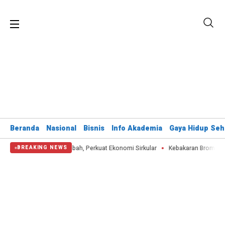
Beranda
Nasional
Bisnis
Info Akademia
Gaya Hidup Seh
99 Ton Limbah, Perkuat Ekonomi Sirkular
Kebakaran Bromo Hanguskan 60 Hek
BREAKING NEWS