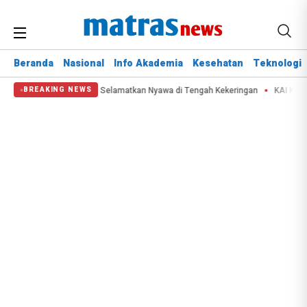
Beranda
Nasional
Info Akademia
Kesehatan
Teknologi
epala BNPB: Destana Selamatkan Nyawa di Tengah Kekeringan
KAI Kelola 2.
BREAKING NEWS