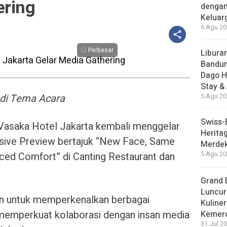
ering
dengan
Keluar
6 Agu 20
Perbesar
Liburan
Bandun
Dago H
Stay &
di Tema Acara
5 Agu 20
Swiss-
Vasaka Hotel Jakarta kembali menggelar
Herita
usive Preview bertajuk “New Face, Same
Merdek
ced Comfort” di Canting Restaurant dan
5 Agu 20
Grand 
Luncur
an untuk memperkenalkan berbagai
Kuliner
 memperkuat kolaborasi dengan insan media
Kemer
31 Jul 20