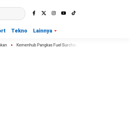
rt
Tekno
Lainnya
enhub Pangkas Fuel Surcharge Tiket Domestik Jadi Maksimal 30 Perse