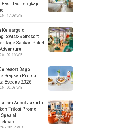
 Fasilitas Lengkap
ga
26 - 17:08 WIB
 Keluarga di
g: Swiss-Belresort
eritage Sajikan Paket
 Adventure
26 - 02:16 WIB
Belresort Dago
ge Siapkan Promo
a Escape 2026
26 - 02:03 WIB
Dafam Ancol Jakarta
kan Trilogi Promo
 Spesial
dekaan
26 - 00:12 WIB