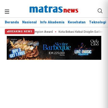
Beranda
Nasional
Info Akademia
Kesehatan
Teknologi
aih APEX Green City Champion Award
Kota Bekasi Kebut Disiplin Satlinmas
BREAKING NEWS