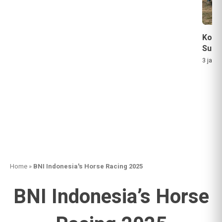
Komu
Suks
3 jam a
Home
»
BNI Indonesia's Horse Racing 2025
BNI Indonesia’s Horse