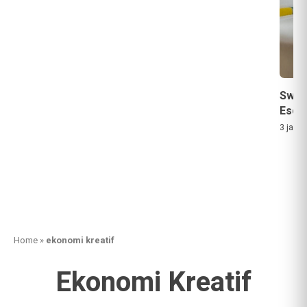
Swis
Esca
3 jam a
Home
»
ekonomi kreatif
Ekonomi Kreatif