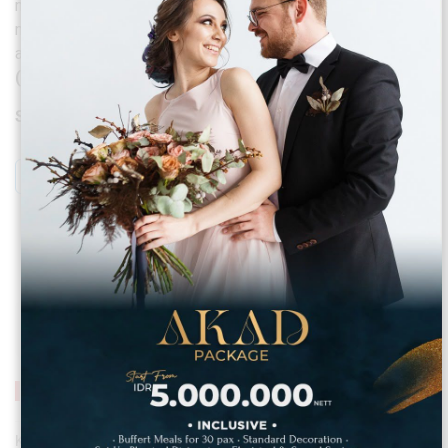
masyarakat lokal perlu terus digalakkan. Ini untuk
mengendalikan pemulihan industri pariwisata pasca pandemi
agar tetap bersih dari sampah dan minim emisi global.
(red)
Sumber: Kontan
Bersih Sampah Di Destinasi Wisata
Komentar ditutup.
Baca Lainnya
Kecamatan Bekasi Selatan Siapkan Lomba Gebyar