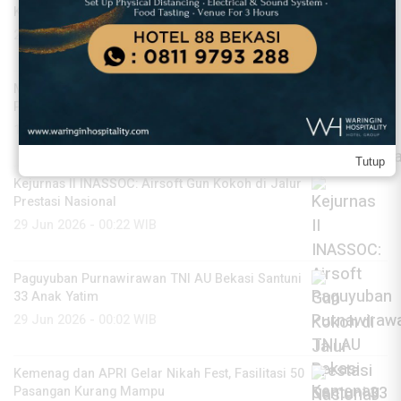
Kemerdekaan
21 Jul 2026 - 20:43 WIB
Matras News dan Pullman Jakarta Central Park
Perkuat Sinergi Media
16 Jul 2026 - 14:55 WIB
Tutup
Kejurnas II INASSOC: Airsoft Gun Kokoh di Jalur
Prestasi Nasional
29 Jun 2026 - 00:22 WIB
Paguyuban Purnawirawan TNI AU Bekasi Santuni
33 Anak Yatim
29 Jun 2026 - 00:02 WIB
Kemenag dan APRI Gelar Nikah Fest, Fasilitasi 50
Pasangan Kurang Mampu