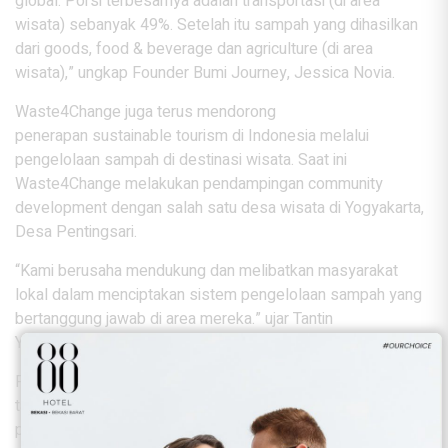
global. Porsi terbesarnya adalah transportasi (di area
wisata) sebanyak 49%. Setelah itu sampah yang dihasilkan
dari goods, food & beverage dan agriculture (di area
wisata),” ungkap Founder Bumi Journey, Jessica Novia.
Waste4Change juga terus mendorong
penerapan sustainable tourism di Indonesia melalui
pengelolaan sampah di destinasi wisata. Saat ini
Waste4Change melakukan pendampingan community
development dengan salah satu desa wisata di Yogyakarta,
Desa Pentingsari.
“Kami berusaha mendukung dan melibatkan masyarakat
lokal dalam menciptakan sistem pengelolaan sampah yang
bertanggung jawab di area mereka.” ujar Tantin
Yasmine, Senior Campaign Executive Waste4Change.
Penanganan isu persampahan di destinasi wisata menjadi
tanggung jawab bersama. Kolaborasi pemerintah, pelaku
pariwisata, pengelola persampahan, wisatawan, dan