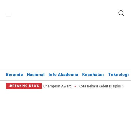
Beranda
Nasional
Info Akademia
Kesehatan
Teknologi
 APEX Green City Champion Award
Kota Bekasi Kebut Disiplin Satlinmas Le
BREAKING NEWS