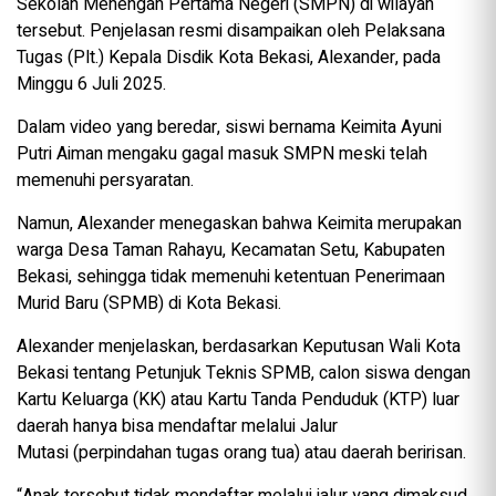
Sekolah Menengah Pertama Negeri (SMPN) di wilayah
tersebut. Penjelasan resmi disampaikan oleh Pelaksana
Tugas (Plt.) Kepala Disdik Kota Bekasi, Alexander, pada
Minggu 6 Juli 2025.
Dalam video yang beredar, siswi bernama Keimita Ayuni
Putri Aiman mengaku gagal masuk SMPN meski telah
memenuhi persyaratan.
Namun, Alexander menegaskan bahwa Keimita merupakan
warga Desa Taman Rahayu, Kecamatan Setu, Kabupaten
Bekasi, sehingga tidak memenuhi ketentuan Penerimaan
Murid Baru (SPMB) di Kota Bekasi.
Alexander menjelaskan, berdasarkan Keputusan Wali Kota
Bekasi tentang Petunjuk Teknis SPMB, calon siswa dengan
Kartu Keluarga (KK) atau Kartu Tanda Penduduk (KTP) luar
daerah hanya bisa mendaftar melalui Jalur
Mutasi (perpindahan tugas orang tua) atau daerah beririsan.
“Anak tersebut tidak mendaftar melalui jalur yang dimaksud,