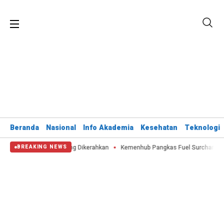
Beranda
Nasional
Info Akademia
Kesehatan
Teknologi
ter Bombing Dikerahkan
Kemenhub Pangkas Fuel Surcharge Tiket Domestik 
BREAKING NEWS