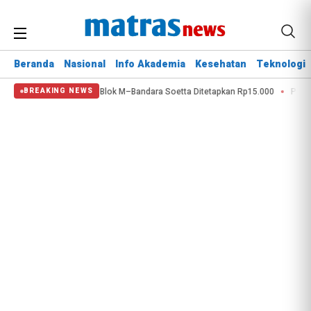
Beranda
Nasional
Info Akademia
Kesehatan
Teknologi
arif TransBandara Blok M–Bandara Soetta Ditetapkan Rp15.000
Produk Cami
BREAKING NEWS