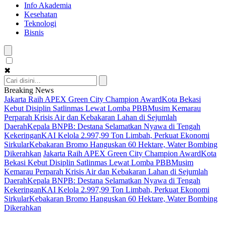
Info Akademia
Kesehatan
Teknologi
Bisnis
✖
Breaking News
Jakarta Raih APEX Green City Champion Award
Kota Bekasi
Kebut Disiplin Satlinmas Lewat Lomba PBB
Musim Kemarau
Perparah Krisis Air dan Kebakaran Lahan di Sejumlah
Daerah
Kepala BNPB: Destana Selamatkan Nyawa di Tengah
Kekeringan
KAI Kelola 2.997,99 Ton Limbah, Perkuat Ekonomi
Sirkular
Kebakaran Bromo Hanguskan 60 Hektare, Water Bombing
Dikerahkan
Jakarta Raih APEX Green City Champion Award
Kota
Bekasi Kebut Disiplin Satlinmas Lewat Lomba PBB
Musim
Kemarau Perparah Krisis Air dan Kebakaran Lahan di Sejumlah
Daerah
Kepala BNPB: Destana Selamatkan Nyawa di Tengah
Kekeringan
KAI Kelola 2.997,99 Ton Limbah, Perkuat Ekonomi
Sirkular
Kebakaran Bromo Hanguskan 60 Hektare, Water Bombing
Dikerahkan