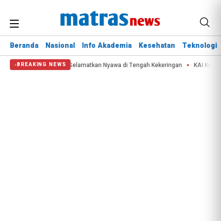
Beranda
Nasional
Info Akademia
Kesehatan
Teknologi
pala BNPB: Destana Selamatkan Nyawa di Tengah Kekeringan
KAI Kelola 2.9
BREAKING NEWS