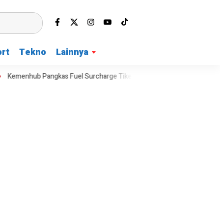
rt
Tekno
Lainnya
enhub Pangkas Fuel Surcharge Tiket Domestik Jadi Maksimal 30 Perse