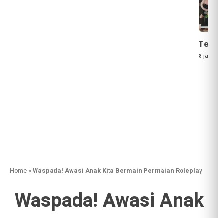
Teras
8 jam a
Home
»
Waspada! Awasi Anak Kita Bermain Permaian Roleplay
Waspada! Awasi Anak