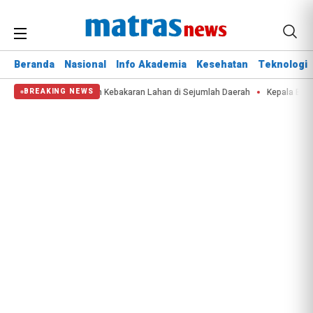
Beranda
Nasional
Info Akademia
Kesehatan
Teknologi
Perparah Krisis Air dan Kebakaran Lahan di Sejumlah Daerah
Kepala BNPB:
BREAKING NEWS