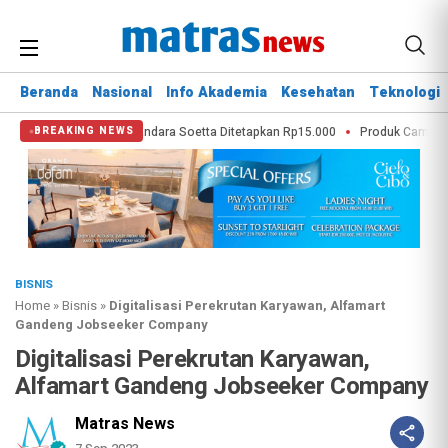
Beranda
Nasional
Info Akademia
Kesehatan
Teknologi
ndara Blok M–Bandara Soetta Ditetapkan Rp15.000
Produk Camilan Indones
BREAKING NEWS
BISNIS
Home
»
Bisnis
»
Digitalisasi Perekrutan Karyawan, Alfamart
Gandeng Jobseeker Company
Digitalisasi Perekrutan Karyawan,
Alfamart Gandeng Jobseeker Company
Matras News