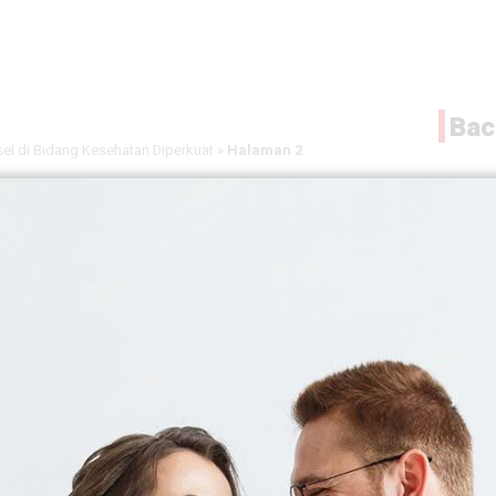
Bac
sel di Bidang Kesehatan Diperkuat
»
Halaman 2
sel di Bidang Kesehatan
Liburan
Bandun
Dago H
Stay &
5 Agu 20
Perbesar
Swiss-
Herita
Merdek
5 Agu 20
takan dukungannya. Pemerintah Indonesia
Grand 
ar negeri. Kerja sama ini dinilai strategis
Luncur