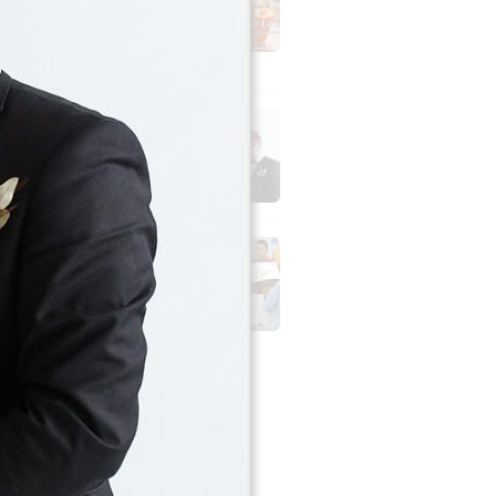
 Spesial
dekaan
26 - 00:12 WIB
88 Bekasi Hadirkan
ikah Package Mulai
uta
26 - 00:07 WIB
GranDhika
arsyah Jakarta
n Hari Anak Nasional
26 - 13:44 WIB