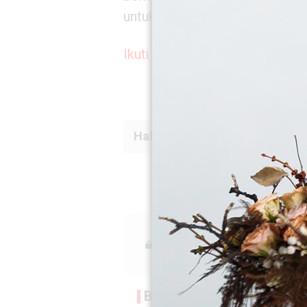
untuk masa depan.
Ikuti berita terkini di Google N
Halaman :
1
2
Komentar ditutup.
Baca Lainnya