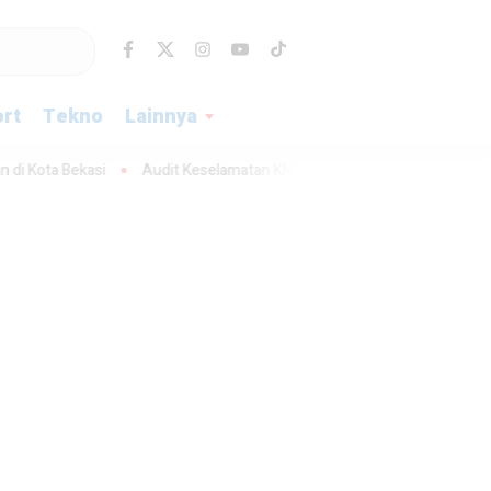
rt
Tekno
Lainnya
asi
Audit Keselamatan KMP Mutiara Sentosa II Segera Digelar
K