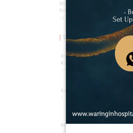
RS Karunia Kasih Jatiwaringin Ja
Komunitas Sepeda
14 Jul 2026 - 13:30 WIB
Trending di Gaya Hidup S
RS Karunia Kasih Jatiwaringin J
Komunitas Sepeda
14 Jul 2026 - 13:30 WIB
Kota Bekasi Darurat HIV, Bekasi 
8 Jul 2026 - 02:54 WIB
BMHS Bangun Jembatan Penghub
13 Jun 2026 - 00:10 WIB