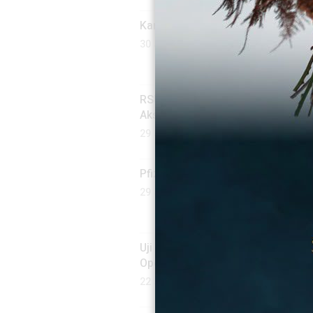
Kampung KB Kenanga Siap Wakili J
30 Jul 2026 - 02:03 WIB
RSUD Jatisampurna dan PMI Bekas
Aksi Donor
29 Jul 2026 - 08:31 WIB
Pfizer Dorong Akses Inovasi unt
29 Jul 2026 - 00:13 WIB
Uji Simulasi Darurat DBD, CDC da
Operasional
22 Jul 2026 - 00:07 WIB