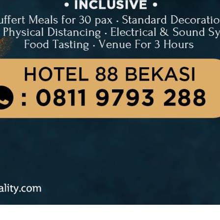
ring Kesehatan Lansia Lewat
ehat
aring Kesehatan Lansia Lewat
Utara Kasus Tertinggi
ung RS Bunda Jakarta