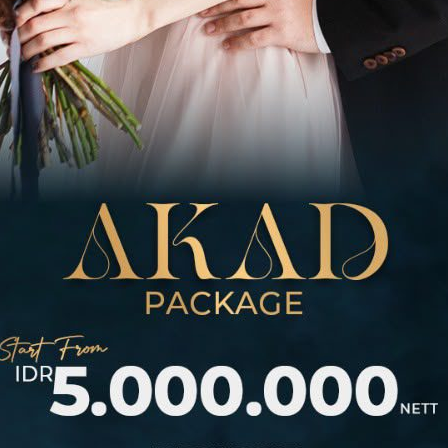
abar di Tingkat Nasional
i Jaring 34 Kantong Darah dari
uk Lawan ‘Pandemi Senyap’ AMR
n Kemenkes RI Evaluasi Kesiapan