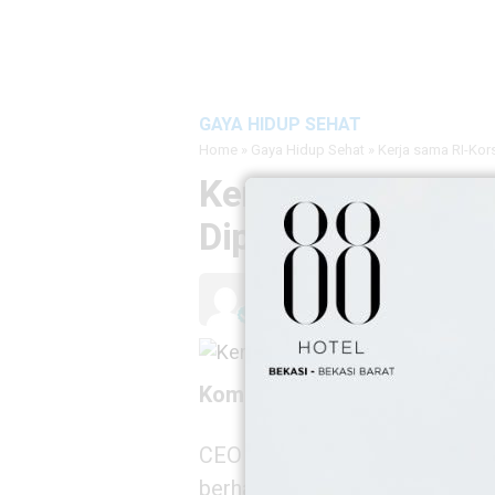
GAYA HIDUP SEHAT
Home
»
Gaya Hidup Sehat
»
Kerja sama RI-Kor
Kerja sama RI-Kor
Diperkuat
Hadi Suwarno
4 Jun 2026
Komitmen Dua Negara
CEO NK Global Holdings menya
berharap lulusan siap kerja di lu