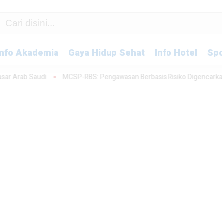
Info Akademia
Gaya Hidup Sehat
Info Hotel
Spo
di
MCSP-RBS: Pengawasan Berbasis Risiko Digencarkan di Kota Bek