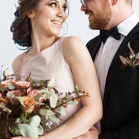
Kuliner
Kemer
31 Jul 20
ews,
klik di sini.
Hotel 
Akad N
Rp 5 J
31 Jul 20
Hotel 
Iskand
Rayaka
2026
28 Jul 20