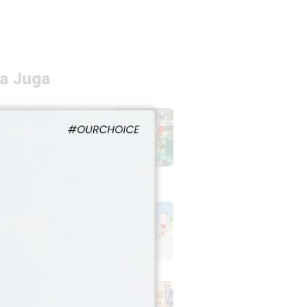
a Juga
 Keluarga di
g: Swiss-Belresort
eritage Sajikan Paket
 Adventure
26 - 02:16 WIB
Belresort Dago
ge Siapkan Promo
a Escape 2026
26 - 02:03 WIB
Dafam Ancol Jakarta
kan Trilogi Promo