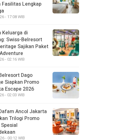
 Fasilitas Lengkap
ga
26 - 17:08 WIB
 Keluarga di
g: Swiss-Belresort
eritage Sajikan Paket
 Adventure
26 - 02:16 WIB
Belresort Dago
ge Siapkan Promo
a Escape 2026
26 - 02:03 WIB
Dafam Ancol Jakarta
kan Trilogi Promo
 Spesial
dekaan
26 - 00:12 WIB