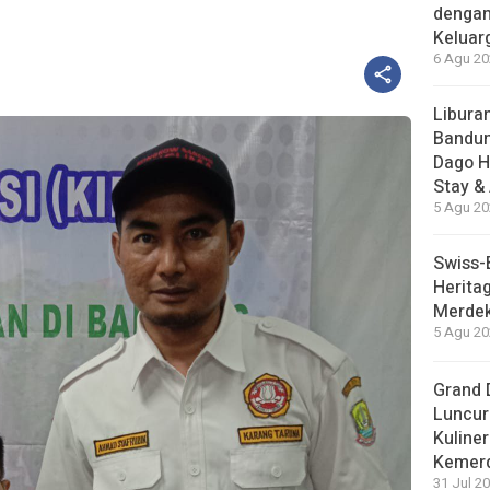
dengan
Keluar
6 Agu 20
Liburan
Bandun
Dago H
Stay &
5 Agu 20
Swiss-
Herita
Merdek
5 Agu 20
Grand 
Luncur
Kuliner
Kemer
31 Jul 20