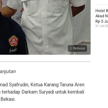
Hotel 
Akad N
Rp 5 J
31 Jul 20
Perbesar
anjutan
ad Syafrudin, Ketua Karang Taruna Aren
 terhadap Darkam Suryadi untuk kembali
Bekasi.