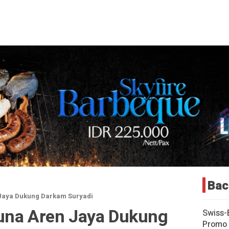
Bac
Jaya Dukung Darkam Suryadi
una Aren Jaya Dukung
Swiss-
Promo 