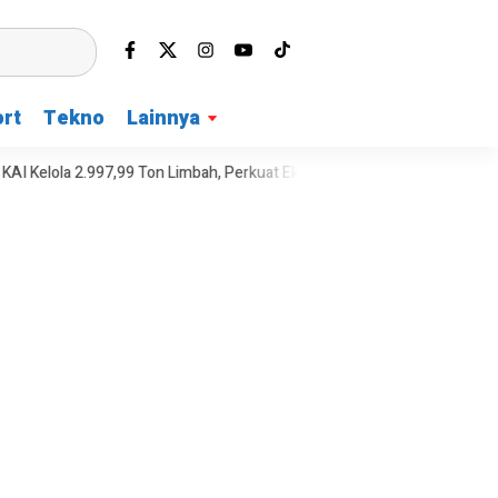
rt
Tekno
Lainnya
.997,99 Ton Limbah, Perkuat Ekonomi Sirkular
Teras Jatiasih Resmi 