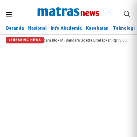
Beranda
Nasional
Info Akademia
Kesehatan
Teknologi
an
Tarif TransBandara Blok M–Bandara Soetta Ditetapkan Rp15.000
Prod
BREAKING NEWS