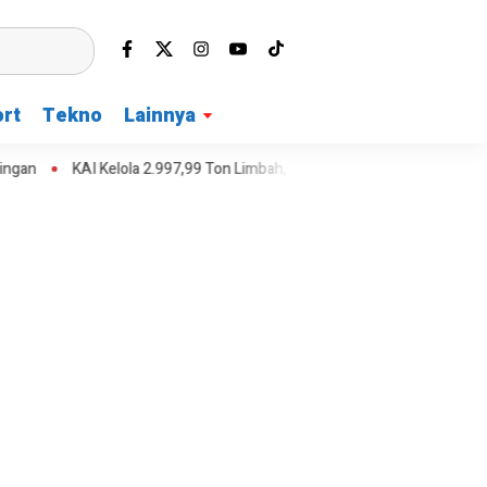
rt
Tekno
Lainnya
I Kelola 2.997,99 Ton Limbah, Perkuat Ekonomi Sirkular
Teras Jatia