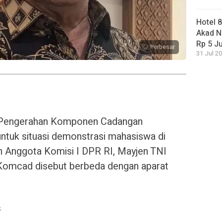
Hotel 
Akad N
Rp 5 J
Perbesar
31 Jul 20
engerahan Komponen Cadangan
untuk situasi demonstrasi mahasiswa di
eh Anggota Komisi I DPR RI, Mayjen TNI
 Komcad disebut berbeda dengan aparat
s