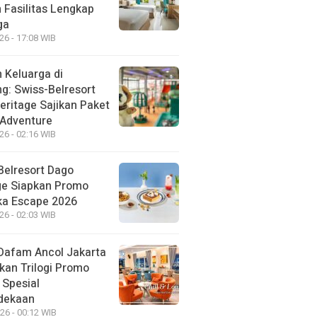
 Fasilitas Lengkap
ga
26 - 17:08 WIB
 Keluarga di
g: Swiss-Belresort
eritage Sajikan Paket
 Adventure
26 - 02:16 WIB
Belresort Dago
ge Siapkan Promo
a Escape 2026
26 - 02:03 WIB
Dafam Ancol Jakarta
kan Trilogi Promo
 Spesial
dekaan
26 - 00:12 WIB