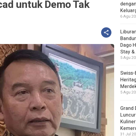
ad untuk Demo Tak
dengan
Keluar
6 Agu 20
Liburan
Bandun
Dago H
Stay &
5 Agu 20
Swiss-
Herita
Merdek
5 Agu 20
Grand 
Luncur
Kuliner
Kemer
31 Jul 20