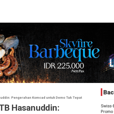
Bac
nuddin: Pengerahan Komcad untuk Demo Tak Tepat
 TB Hasanuddin:
Swiss-
Promo 