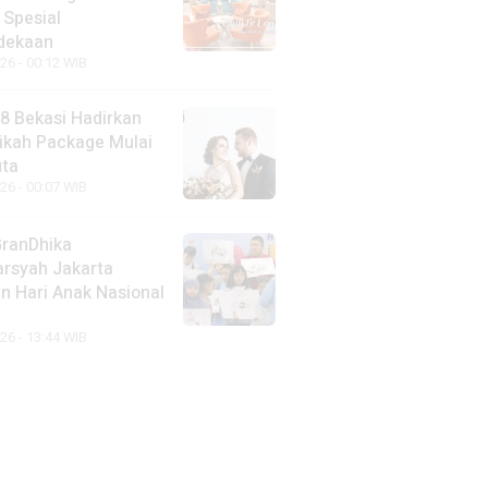
 Spesial
dekaan
26 - 00:12 WIB
88 Bekasi Hadirkan
ikah Package Mulai
uta
26 - 00:07 WIB
GranDhika
arsyah Jakarta
n Hari Anak Nasional
26 - 13:44 WIB