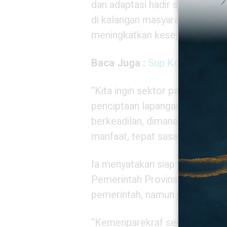
dan adaptasi hadir sebagai sol
di kalangan masyarakat sehing
meningkatkan kesejahteraan m
Baca Juga :
Sup Konro Kuline
“Kita ingin sektor pariwisata 
penciptaan lapangan kerja, ban
berkeadilan, dimana kita ingin
manfaat, tepat sasaran, dan te
Ia menyatakan siap mendukung
Pemerintah Provinsi Sulawesi 
pemerintah, namun juga mengk
“Kemenparekraf secara tegas ak