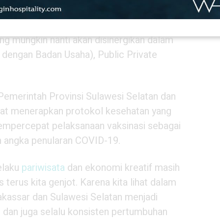
os-Pangkep yang tengah diajukan sebagai
da permintaan dari (Plt) gubernur
ng mungkin nanti akan disinergikan dalam
dengan Badan Usaha), Public Private
emerintah Provinsi Sulawesi Selatan dan
at menerapkan protokol kesehatan yang
mempercepat pelaksanaan vaksinasi sebagai
n angka penularan COVID-19.
elaku
pariwisata
dan ekonomi kreatif masih
 terus kita genjot. Karena kita lihat dalam
akassar dan Sulawesi Selatan menjadi
r dan juga selalu konsisten pertumbuhan