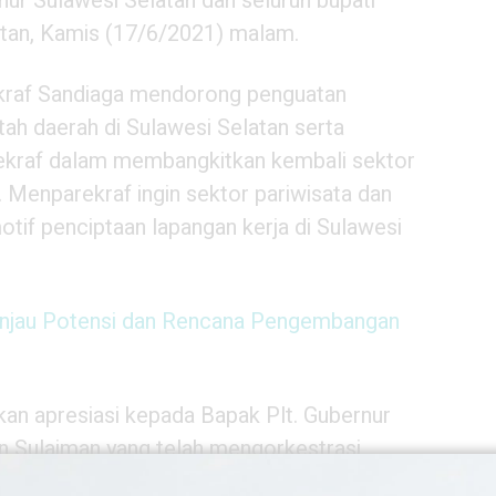
ur Sulawesi Selatan dan seluruh bupati
latan, Kamis (17/6/2021) malam.
kraf Sandiaga mendorong penguatan
tah daerah di Sulawesi Selatan serta
kraf dalam membangkitkan kembali sektor
. Menparekraf ingin sektor pariwisata dan
tif penciptaan lapangan kerja di Sulawesi
injau Potensi dan Rencana Pengembangan
kan apresiasi kepada Bapak Plt. Gubernur
n Sulaiman yang telah mengorkestrasi
ntuk hadir, menyinergikan satu harapan baru