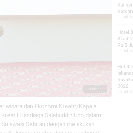
Kuliner
Kemer
31 Jul 20
Hotel 
Akad N
Rp 5 J
31 Jul 20
Hotel 
Iskand
Rayaka
2026
Perbesar
28 Jul 20
ariwisata dan Ekonomi Kreatif/Kepala
Kreatif Sandiaga Salahuddin Uno dalam
di Sulawesi Selatan dengan melakukan