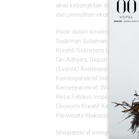
akan kebangkitan sektor pariwi
dari pemulihan ekonomi,” kata
Hadir dalam kesempatan terseb
Sudirman Sulaiman; Sekretaris
Kreatif/Sekretaris Utama Bada
Giri Adnyani, Deputi Bidang P
(Events) Kemenparekraf Rizki H
Kemenparekraf Indra Ni Tua; D
Kemenparekraf, Wawan Gunawa
Reza Fahlevi; Inspektur I Kemen
Ekonomi Kreatif Kemenparekraf 
Pariwisata Makassar Muhammad
Menparekraf menginginkan pari