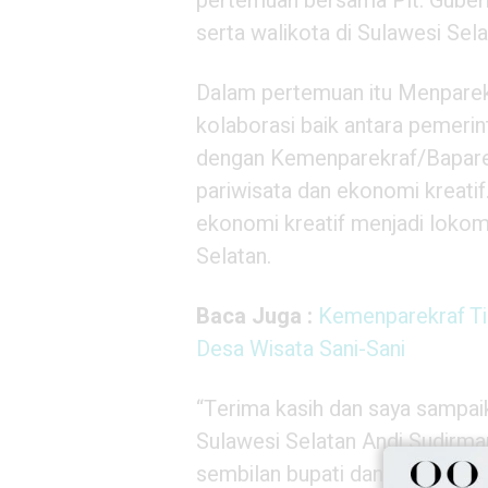
pertemuan bersama Plt. Gubern
serta walikota di Sulawesi Se
Dalam pertemuan itu Menpare
kolaborasi baik antara pemerin
dengan Kemenparekraf/Bapare
pariwisata dan ekonomi kreatif
ekonomi kreatif menjadi lokomo
Selatan.
Baca Juga :
Kemenparekraf T
Desa Wisata Sani-Sani
“Terima kasih dan saya sampai
Sulawesi Selatan Andi Sudirma
sembilan bupati dan walikota u