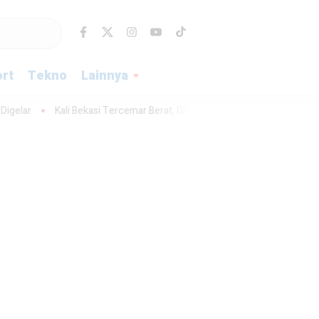
rt
Tekno
Lainnya
ekasi Tercemar Berat, DPRD Dorong Pemkot Bekasi Desak Penindakan