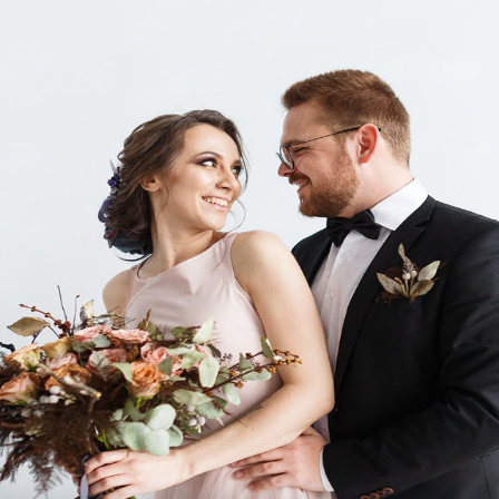
sata dan ekonomi kreatif sebagai bagian
 Menparekraf Sandiaga Uno.
ut Plt. Gubernur Sulawesi Selatan Andi
 Kementerian Pariwisata dan Ekonomi
n Pariwisata dan Ekonomi Kreatif Ni Wayan
roduk Wisata dan Penyelenggaraan Kegiatan
andayani; Direktur Tata Kelola Destinasi
irektur Pengembangan Destinasi II
n; Direktur Event Daerah Kemenparekraf
parekraf Bayu Aji; Direktur Infrastruktur
Hariyanto; serta Direktur Politeknik
 Arifin.
wisata yang juga didorong melalui inovasi