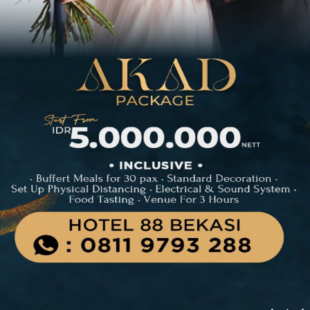
usi dalam penciptaan peluang-peluang baru
ga dapat menciptakan lapangan kerja,
asyarakat.
r Khas Makasar Sulawesi Selatan
dan ekonomi kreatif sebagai lokomotif
gkitkan satu narasi ekonomi yang
 hadir dengan program-program yang tepat
pat waktu,” kata Sandiaga.
 berbagai program yang dicanangkan
Selatan ke depan. Tidak hanya dengan
olaborasikannya dengan dunia usaha.
an hadir langsung. Tadi kita sudah lihat