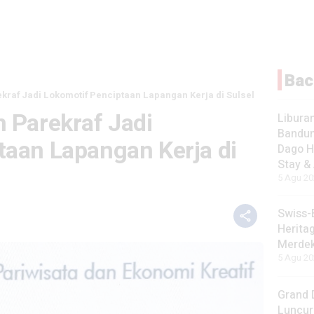
Bac
kraf Jadi Lokomotif Penciptaan Lapangan Kerja di Sulsel
 Parekraf Jadi
Liburan
Bandun
taan Lapangan Kerja di
Dago H
Stay &
5 Agu 20
Swiss-
Herita
Merdek
5 Agu 20
Grand 
Luncur