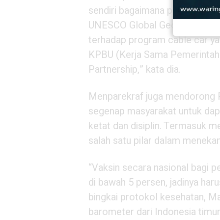
sendiri bagaimana potensi Mar
UNESCO Global Geopark. Juga a
terhadap program cable car ya
KPBU (Kerja Sama Pemerintah 
Partnership,” kata dia.
Menparekraf juga mendorong P
segenap masyarakat untuk dap
ketat dan disiplin. Termasuk 
salah satu pilar dalam meneka
“Vaksin secara nasional bagi p
di bawah 5 persen, jadinya harus
bingkai protokol kesehatan, M
barometer dari Indonesia timu