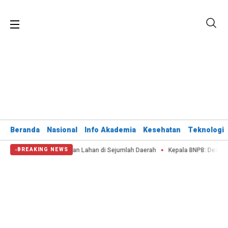
Beranda
Nasional
Info Akademia
Kesehatan
Teknologi
sis Air dan Kebakaran Lahan di Sejumlah Daerah
Kepala BNPB: Destana Se
BREAKING NEWS