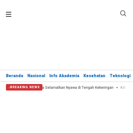
Beranda
Nasional
Info Akademia
Kesehatan
Teknologi
epala BNPB: Destana Selamatkan Nyawa di Tengah Kekeringan
KAI Kelola 2
BREAKING NEWS