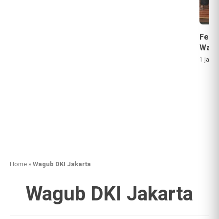
Festi
Wada
1 jam a
Home
»
Wagub DKI Jakarta
Wagub DKI Jakarta