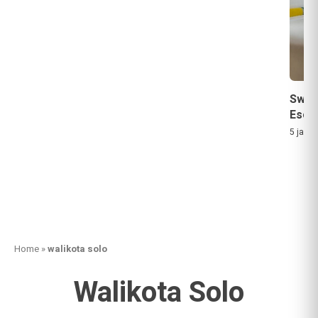
Swis
Esca
5 jam a
Home
»
walikota solo
Walikota Solo