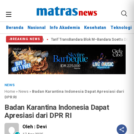
Beranda
Nasional
Info Akademia
Kesehatan
Teknologi
tihan Kepemimpinan
Tarif TransBandara Blok M–Bandara Soetta Ditetapkan R
BREAKING NEWS
NEWS
Home
»
News
»
Badan Karantina Indonesia Dapat Apresiasi dari
DPR RI
Badan Karantina Indonesia Dapat
Apresiasi dari DPR RI
Oleh : Devi